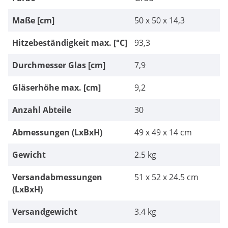
Maße [cm]
50 x 50 x 14,3
Hitzebeständigkeit max. [°C]
93,3
Durchmesser Glas [cm]
7,9
Gläserhöhe max. [cm]
9,2
Anzahl Abteile
30
Abmessungen (LxBxH)
49 x 49 x 14 cm
Gewicht
2.5 kg
Versandabmessungen
51 x 52 x 24.5 cm
(LxBxH)
Versandgewicht
3.4 kg