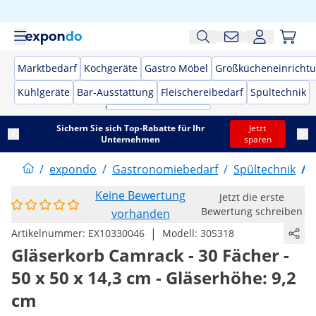
Marktbedarf
Kochgeräte
Gastro Möbel
Großkücheneinricht
Kühlgeräte
Bar-Ausstattung
Fleischereibedarf
Spültechnik
Sichern Sie sich Top-Rabatte für Ihr
Jetzt
Unternehmen
sparen
/
expondo
/
Gastronomiebedarf
/
Spültechnik
/
Keine Bewertung
Jetzt die erste
Bewertung schreiben
vorhanden
|
Artikelnummer:
EX10330046
Modell:
30S318
Gläserkorb Camrack - 30 Fächer -
50 x 50 x 14,3 cm - Gläserhöhe: 9,2
cm