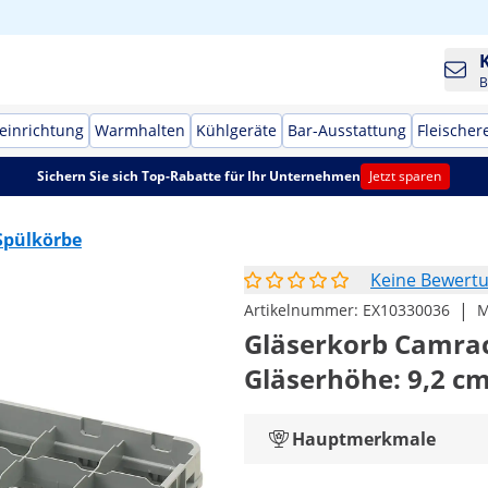
B
einrichtung
Warmhalten
Kühlgeräte
Bar-Ausstattung
Fleischer
Sichern Sie sich Top-Rabatte für Ihr Unternehmen
Jetzt sparen
Spülkörbe
Keine Bewert
|
Artikelnummer:
EX10330036
M
Gläserkorb Camrack 
Gläserhöhe: 9,2 c
Hauptmerkmale