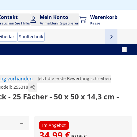
Kontakt
Mein Konto
Warenkorb
rauchen Sie Hilfe?
Anmelden/Registrieren
Kasse
eibedarf
Spültechnik
ung vorhanden
Jetzt die erste Bewertung schreiben
odell:
25S318
- 25 Fächer - 50 x 50 x 14,3 cm -
m
Im Angebot
34,99 €
40,99 €