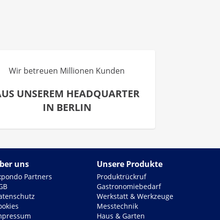
Wir betreuen Millionen Kunden
AUS UNSEREM HEADQUARTER
IN BERLIN
ber uns
Unsere Produkte
xpondo Partners
Produktrückruf
GB
Gastronomiebedarf
atenschutz
Werkstatt & Werkzeuge
ookies
Messtechnik
mpressum
Haus & Garten