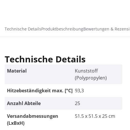
Technische Details
Produktbeschreibung
Bewertungen & Rezens
Technische Details
Material
Kunststoff
(Polypropylen)
Hitzebeständigkeit max. [°C]
93,3
Anzahl Abteile
25
Versandabmessungen
51.5 x 51.5 x 25 cm
(LxBxH)