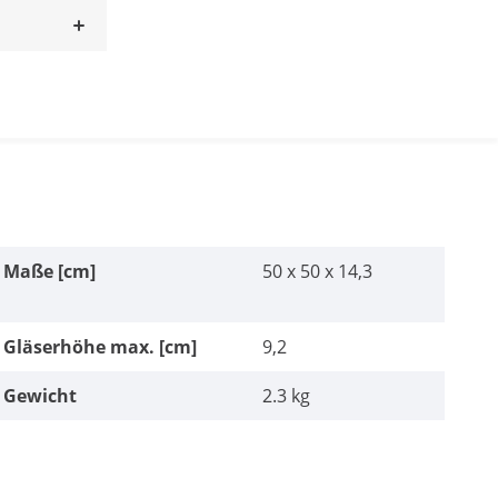
Maße [cm]
50 x 50 x 14,3
Gläserhöhe max. [cm]
9,2
Gewicht
2.3 kg