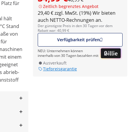
Platz für
Zeitlich begrenztes Angebot
29,40 € zzgl. MwSt. (19%)
Wir bieten
l hält
auch NETTO-Rechnungen an.
 °C Stand
Der günstigste Preis in den 30 Tagen vor dem
Rabatt war: 40,99 €
maße von
Verfügbarkeit prüfen
 für
lmaschinen
NEU: Unternehmen können
innerhalb von 30 Tagen bezahlen mit
 mit einem
Ausverkauft
geeignet
Tiefpreisgarantie
s abrieb-
nststoff