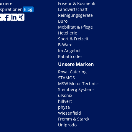
arriere
Friseur & Kosmetik
nspirationen
Blog
Landwirtschaft
Reinigungsgeräte
Büro
Mobilität & Pflege
Hotellerie
Sport & Freizeit
B-Ware
Im Angebot
Rabattcodes
Unsere Marken
Royal Catering
STAMOS
MSW Motor Technics
Steinberg Systems
ulsonix
hillvert
physa
Wiesenfield
Fromm & Starck
Uniprodo