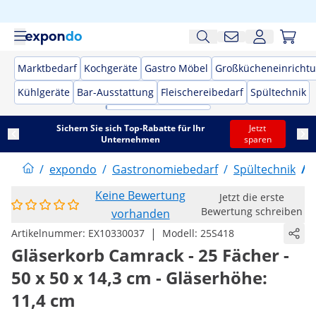
Marktbedarf
Kochgeräte
Gastro Möbel
Großkücheneinricht
Kühlgeräte
Bar-Ausstattung
Fleischereibedarf
Spültechnik
Sichern Sie sich Top-Rabatte für Ihr
Jetzt
Unternehmen
sparen
/
expondo
/
Gastronomiebedarf
/
Spültechnik
/
Keine Bewertung
Jetzt die erste
Bewertung schreiben
vorhanden
|
Artikelnummer:
EX10330037
Modell:
25S418
Gläserkorb Camrack - 25 Fächer -
50 x 50 x 14,3 cm - Gläserhöhe:
11,4 cm