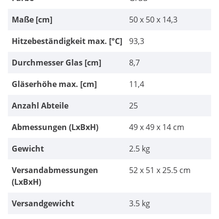
Maße [cm]
50 x 50 x 14,3
Hitzebeständigkeit max. [°C]
93,3
Durchmesser Glas [cm]
8,7
Gläserhöhe max. [cm]
11,4
Anzahl Abteile
25
Abmessungen (LxBxH)
49 x 49 x 14 cm
Gewicht
2.5 kg
Versandabmessungen
52 x 51 x 25.5 cm
(LxBxH)
Versandgewicht
3.5 kg