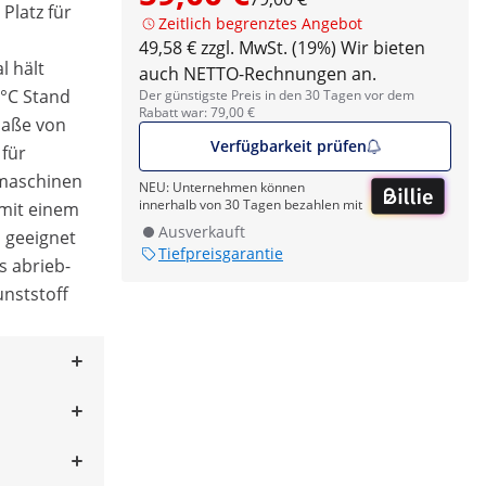
Platz für
Zeitlich begrenztes Angebot
49,58 € zzgl. MwSt. (19%)
Wir bieten
l hält
auch NETTO-Rechnungen an.
 °C Stand
Der günstigste Preis in den 30 Tagen vor dem
Rabatt war: 79,00 €
maße von
Verfügbarkeit prüfen
 für
lmaschinen
NEU: Unternehmen können
innerhalb von 30 Tagen bezahlen mit
 mit einem
Ausverkauft
 geeignet
Tiefpreisgarantie
s abrieb-
nststoff