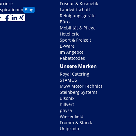
arriere
Friseur & Kosmetik
nspirationen
Blog
Landwirtschaft
Reinigungsgeräte
Büro
Mobilität & Pflege
Hotellerie
Sport & Freizeit
B-Ware
Im Angebot
Rabattcodes
Unsere Marken
Royal Catering
STAMOS
MSW Motor Technics
Steinberg Systems
ulsonix
hillvert
physa
Wiesenfield
Fromm & Starck
Uniprodo