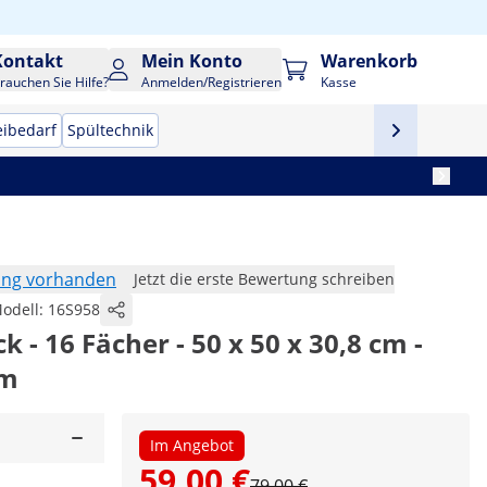
Kontakt
Mein Konto
Warenkorb
rauchen Sie Hilfe?
Anmelden/Registrieren
Kasse
eibedarf
Spültechnik
ung vorhanden
Jetzt die erste Bewertung schreiben
odell:
16S958
- 16 Fächer - 50 x 50 x 30,8 cm -
cm
Im Angebot
59,00 €
79,00 €