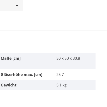
Maße [cm]
50 x 50 x 30,8
Gläserhöhe max. [cm]
25,7
Gewicht
5.1 kg