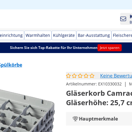
B
einrichtung
Warmhalten
Kühlgeräte
Bar-Ausstattung
Fleischer
Sichern Sie sich Top-Rabatte für Ihr Unternehmen
Jetzt sparen
Spülkörbe
Keine Bewert
|
Artikelnummer:
EX10330032
M
Gläserkorb Camrack 
Gläserhöhe: 25,7 
Hauptmerkmale