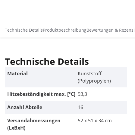
Technische Details
Produktbeschreibung
Bewertungen & Rezens
Technische Details
Material
Kunststoff
(Polypropylen)
Hitzebeständigkeit max. [°C]
93,3
Anzahl Abteile
16
Versandabmessungen
52 x 51 x 34 cm
(LxBxH)