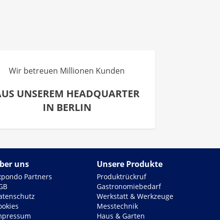
Wir betreuen Millionen Kunden
AUS UNSEREM HEADQUARTER
IN BERLIN
ber uns
Unsere Produkte
xpondo Partners
Produktrückruf
GB
Gastronomiebedarf
atenschutz
Werkstatt & Werkzeuge
ookies
Messtechnik
mpressum
Haus & Garten