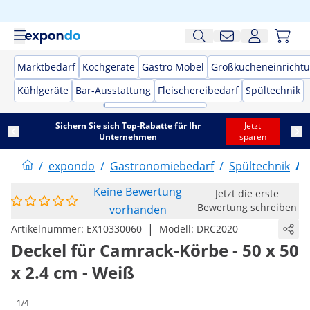
Marktbedarf
Kochgeräte
Gastro Möbel
Großkücheneinricht
Kühlgeräte
Bar-Ausstattung
Fleischereibedarf
Spültechnik
Sichern Sie sich Top-Rabatte für Ihr
Jetzt
Unternehmen
sparen
/
expondo
/
Gastronomiebedarf
/
Spültechnik
/
Keine Bewertung
Jetzt die erste
Bewertung schreiben
vorhanden
|
Artikelnummer:
EX10330060
Modell:
DRC2020
Deckel für Camrack-Körbe - 50 x 50
x 2.4 cm - Weiß
1/4