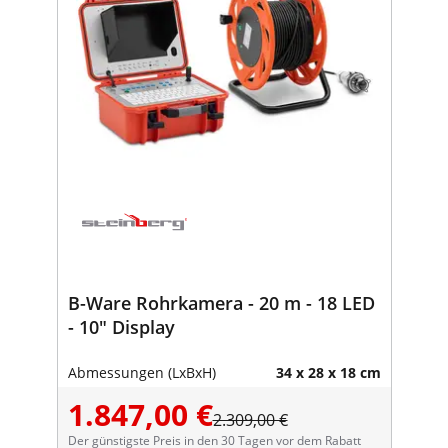
B-Ware Rohrkamera - 20 m - 18 LED
- 10" Display
Abmessungen (LxBxH)
34 x 28 x 18 cm
1.847,00 €
2.309,00 €
Der günstigste Preis in den 30 Tagen vor dem Rabatt