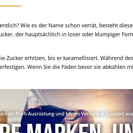
entlich? Wie es der Name schon verrät, besteht diese
ucker, der hauptsächlich in loser oder klumpiger Form
Zucker erhitzen, bis er karamellisiert. Während des
 verfestigen. Wenn Sie die Fäden bevor sie abkühlen m
ickeln Profi-Ausrüstung und bieten Versand & Support aus