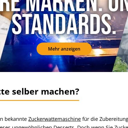
re Marken. U
Standards.
Mehr anzeigen
te selber machen?
sen bekannte
Zuckerwattemaschine
für die Zubereitung
ieses ungewöhnlichen Desserts. Doch wenn Sie Zucke