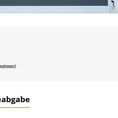
ernehmen?
eabgabe