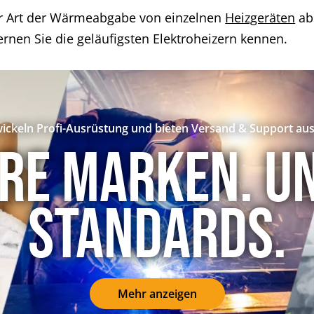
er Art der Wärmeabgabe von einzelnen
Heizgeräten
ab.
ernen Sie die geläufigsten Elektroheizern kennen.
ickeln Profi-Ausrüstung und bieten Versand & Support aus
re Marken. U
Standards.
Mehr anzeigen