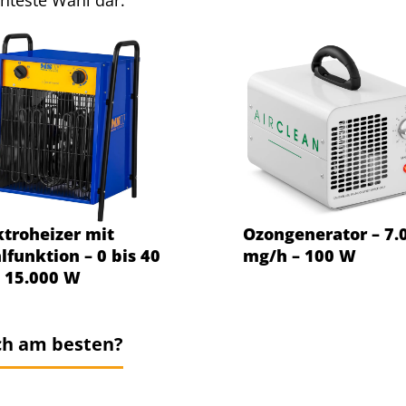
hteste Wahl dar.
ktroheizer mit
Ozongenerator – 7.
lfunktion – 0 bis 40
mg/h – 100 W
– 15.000 W
ch am besten?