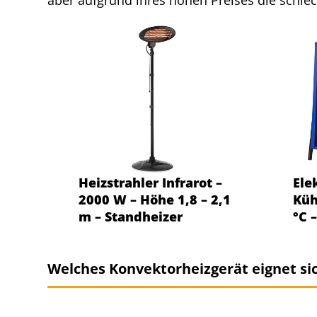
aber aufgrund ihres hohen Preises die schlec
Heizstrahler Infrarot –
Ele
2000 W – Höhe 1,8 – 2,1
Küh
m – Standheizer
°C 
Welches Konvektorheizgerät eignet si